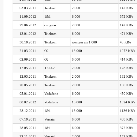
03.03.2011
Telekom
2.000
142 KB/s
11.09.2012
1&1
6.000
372 KB/s
29.06.2012
congstar
2.000
142 KB/s
13.01.2012
Telekom
6.000
474 KB/s
30.10.2011
Telekom
weniger als 1.000
45 KB/s
21.03.2011
O2
16.000
1072 KB/s
02.09.2011
O2
6.000
414 KB/s
12.05.2011
TELE2
2.000
128 KB/s
12.03.2011
Telekom
2.000
132 KB/s
20.05.2011
Telekom
2.000
160 KB/s
05.01.2011
Vodafone
6.000
450 KB/s
08.02.2012
Vodafone
16.000
1024 KB/s
28.12.2011
1&1
16.000
1136 KB/s
07.10.2011
Versatel
6.000
408 KB/s
28.05.2011
1&1
6.000
372 KB/s
22.11.2011
Versatel
2.000
152 KB/s