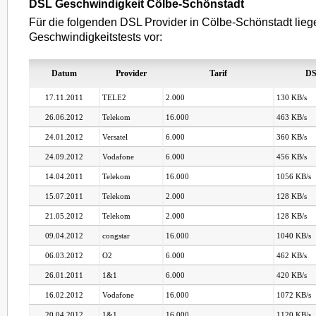
DSL Geschwindigkeit Cölbe-Schönstadt
Für die folgenden DSL Provider in Cölbe-Schönstadt lieg
Geschwindigkeitstests vor:
Datum
Provider
Tarif
DS
17.11.2011
TELE2
2.000
130 KB/s
26.06.2012
Telekom
16.000
463 KB/s
24.01.2012
Versatel
6.000
360 KB/s
24.09.2012
Vodafone
6.000
456 KB/s
14.04.2011
Telekom
16.000
1056 KB/s
15.07.2011
Telekom
2.000
128 KB/s
21.05.2012
Telekom
2.000
128 KB/s
09.04.2012
congstar
16.000
1040 KB/s
06.03.2012
O2
6.000
462 KB/s
26.01.2011
1&1
6.000
420 KB/s
16.02.2012
Vodafone
16.000
1072 KB/s
20.04.2012
1&1
16.000
1120 KB/s