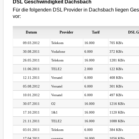
DSL Geschwindigkeit Dachsbach
Für die folgenden DSL Provider in Dachsbach liegen Ges
vor:
Datum
Provider
Tarif
DSL G
09.03.2012
Telekom
16.000
705 KB/s
30.08.2011
Vodafone
6.000
372 KB/s
26.05.2011
Telekom
16.000
1281 KB/s
11.06.2011
TELE2
2.000
122 KB/s
12.11.2011
Versatel
6.000
408 KB/s
05.08.2012
Versatel
6.000
301 KB/s
10.01.2012
Versatel
6.000
497 KB/s
30.07.2011
O2
16.000
1216 KB/s
17.10.2011
1&1
16.000
1120 KB/s
21.11.2011
TELE2
16.000
1088 KB/s
03.01.2011
Telekom
6.000
384 KB/s
17.04.2011
congstar
16.000
1056 KB/s