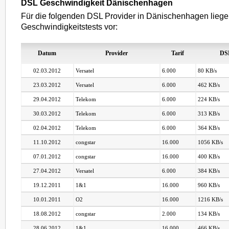
DSL Geschwindigkeit Dänischenhagen
Für die folgenden DSL Provider in Dänischenhagen lieg
Geschwindigkeitstests vor:
Datum
Provider
Tarif
DS
02.03.2012
Versatel
6.000
80 KB/s
23.03.2012
Versatel
6.000
462 KB/s
29.04.2012
Telekom
6.000
224 KB/s
30.03.2012
Telekom
6.000
313 KB/s
02.04.2012
Telekom
6.000
364 KB/s
11.10.2012
congstar
16.000
1056 KB/s
07.01.2012
congstar
16.000
400 KB/s
27.04.2012
Versatel
6.000
384 KB/s
19.12.2011
1&1
16.000
960 KB/s
10.01.2011
O2
16.000
1216 KB/s
18.08.2012
congstar
2.000
134 KB/s
28.06.2012
1&1
16.000
466 KB/s