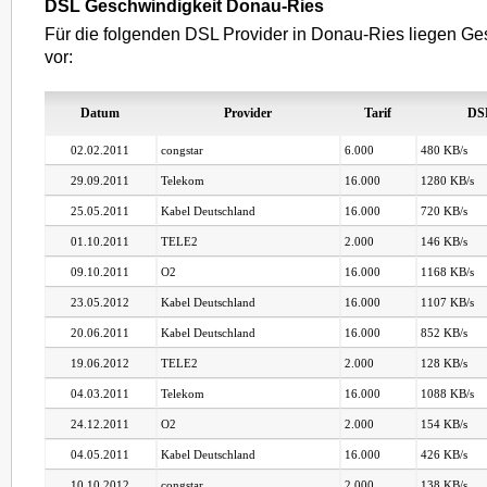
DSL Geschwindigkeit Donau-Ries
Für die folgenden DSL Provider in Donau-Ries liegen Ge
vor:
Datum
Provider
Tarif
DS
02.02.2011
congstar
6.000
480 KB/s
29.09.2011
Telekom
16.000
1280 KB/s
25.05.2011
Kabel Deutschland
16.000
720 KB/s
01.10.2011
TELE2
2.000
146 KB/s
09.10.2011
O2
16.000
1168 KB/s
23.05.2012
Kabel Deutschland
16.000
1107 KB/s
20.06.2011
Kabel Deutschland
16.000
852 KB/s
19.06.2012
TELE2
2.000
128 KB/s
04.03.2011
Telekom
16.000
1088 KB/s
24.12.2011
O2
2.000
154 KB/s
04.05.2011
Kabel Deutschland
16.000
426 KB/s
10.10.2012
congstar
2.000
138 KB/s