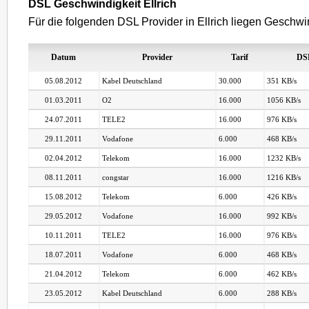
DSL Geschwindigkeit Ellrich
Für die folgenden DSL Provider in Ellrich liegen Geschwin
Datum
Provider
Tarif
DS
05.08.2012
Kabel Deutschland
30.000
351 KB/s
01.03.2011
O2
16.000
1056 KB/s
24.07.2011
TELE2
16.000
976 KB/s
29.11.2011
Vodafone
6.000
468 KB/s
02.04.2012
Telekom
16.000
1232 KB/s
08.11.2011
congstar
16.000
1216 KB/s
15.08.2012
Telekom
6.000
426 KB/s
29.05.2012
Vodafone
16.000
992 KB/s
10.11.2011
TELE2
16.000
976 KB/s
18.07.2011
Vodafone
6.000
468 KB/s
21.04.2012
Telekom
6.000
462 KB/s
23.05.2012
Kabel Deutschland
6.000
288 KB/s