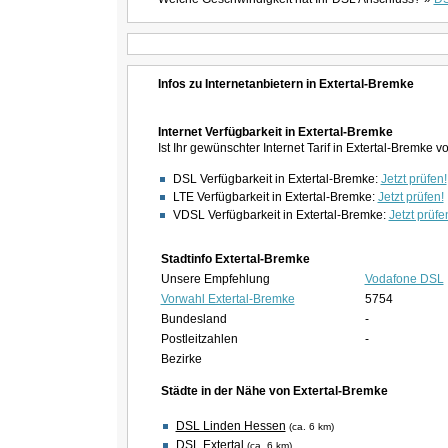
Infos zu Internetanbietern in Extertal-Bremke
Internet Verfügbarkeit in Extertal-Bremke
Ist Ihr gewünschter Internet Tarif in Extertal-Bremke 
DSL Verfügbarkeit in Extertal-Bremke:
Jetzt prüfen!
LTE Verfügbarkeit in Extertal-Bremke:
Jetzt prüfen!
VDSL Verfügbarkeit in Extertal-Bremke:
Jetzt prüfe
Stadtinfo Extertal-Bremke
Unsere Empfehlung
Vodafone DSL
Vorwahl Extertal-Bremke
5754
Bundesland
-
Postleitzahlen
-
Bezirke
Städte in der Nähe von Extertal-Bremke
DSL Linden Hessen
(ca. 6 km)
DSL Extertal
(ca. 6 km)