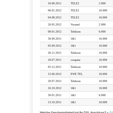
16.08.2011
TELE2
2.000
06.01.2012
TELE2
16.000
04.08.2012
TELE2
16.000
20.05.2012
Versatel
2.000
08.01.2012
Telekom
6.000
30.09.2011
1&1
16.000
05.09.2012
1&1
16.000
26.11.2011
Telekom
16.000
18.07.2011
congstar
16.000
05.12.2011
Telekom
16.000
15.06.2012
EWE TEL
16.000
20.07.2012
Telekom
16.000
16.10.2012
1&1
16.000
30.01.2011
1&1
6.000
13.10.2011
1&1
16.000
Welche Geschwindigkeit hat Ihr DSL Anschluss? »
DS