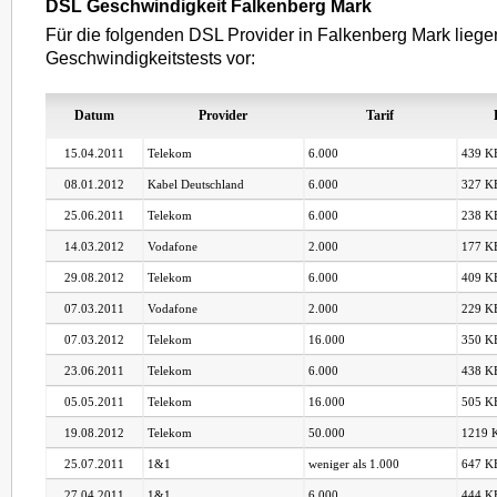
DSL Geschwindigkeit Falkenberg Mark
Für die folgenden DSL Provider in Falkenberg Mark liege
Geschwindigkeitstests vor:
Datum
Provider
Tarif
15.04.2011
Telekom
6.000
439 KB
08.01.2012
Kabel Deutschland
6.000
327 KB
25.06.2011
Telekom
6.000
238 KB
14.03.2012
Vodafone
2.000
177 KB
29.08.2012
Telekom
6.000
409 KB
07.03.2011
Vodafone
2.000
229 KB
07.03.2012
Telekom
16.000
350 KB
23.06.2011
Telekom
6.000
438 KB
05.05.2011
Telekom
16.000
505 KB
19.08.2012
Telekom
50.000
1219 K
25.07.2011
1&1
weniger als 1.000
647 KB
27.04.2011
1&1
6.000
444 KB