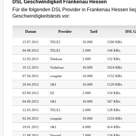
DSL Geschwindigkeit Frankenau Hessen
Für die folgenden DSL Provider in Frankenau Hessen lie
Geschwindigkeitstests vor:
Datum
Provider
Tarif
DSL G
15.07.2011
TELE2
16.000
1200 KB/s
04.08.2012
TELE2
2.000
146 KB/s
12.03.2011
Telekom
2.000
132 KB/s
19.12.2011
Vodafone
16.000
1024 KB/s
07.04.2011
congstar
16.000
1152 KB/s
20.04.2012
1&1
16.000
1120 KB/s
03.09.2012
O2
2.000
154 KB/s
04.09.2012
1&1
16.000
567 KB/s
12.05.2011
TELE2
2.000
128 KB/s
02.04.2011
congstar
16.000
1216 KB/s
19.01.2012
1&1
6.000
414 KB/s
11.08.2011
Versatel
2.000
126 KB/s