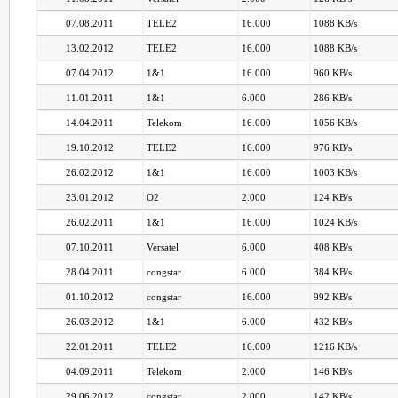
07.08.2011
TELE2
16.000
1088 KB/s
13.02.2012
TELE2
16.000
1088 KB/s
07.04.2012
1&1
16.000
960 KB/s
11.01.2011
1&1
6.000
286 KB/s
14.04.2011
Telekom
16.000
1056 KB/s
19.10.2012
TELE2
16.000
976 KB/s
26.02.2012
1&1
16.000
1003 KB/s
23.01.2012
O2
2.000
124 KB/s
26.02.2011
1&1
16.000
1024 KB/s
07.10.2011
Versatel
6.000
408 KB/s
28.04.2011
congstar
6.000
384 KB/s
01.10.2012
congstar
16.000
992 KB/s
26.03.2012
1&1
6.000
432 KB/s
22.01.2011
TELE2
16.000
1216 KB/s
04.09.2011
Telekom
2.000
146 KB/s
29.06.2012
congstar
2.000
142 KB/s