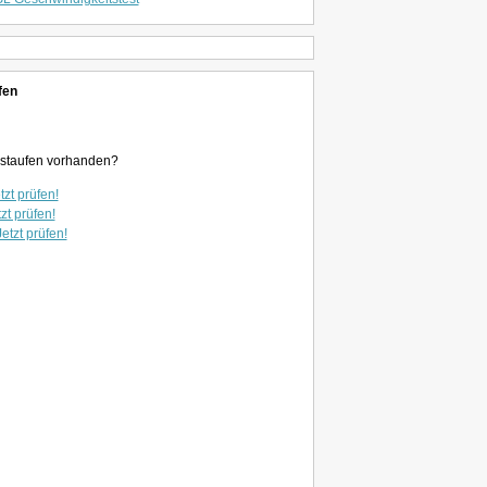
fen
enstaufen vorhanden?
tzt prüfen!
zt prüfen!
Jetzt prüfen!