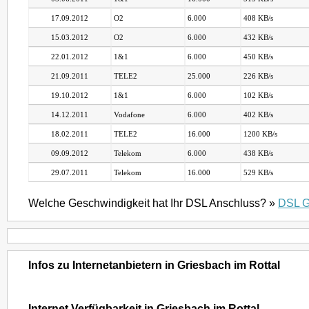
17.09.2012
O2
6.000
408 KB/s
15.03.2012
O2
6.000
432 KB/s
22.01.2012
1&1
6.000
450 KB/s
21.09.2011
TELE2
25.000
226 KB/s
19.10.2012
1&1
6.000
102 KB/s
14.12.2011
Vodafone
6.000
402 KB/s
18.02.2011
TELE2
16.000
1200 KB/s
09.09.2012
Telekom
6.000
438 KB/s
29.07.2011
Telekom
16.000
529 KB/s
Welche Geschwindigkeit hat Ihr DSL Anschluss? »
DSL G
Infos zu Internetanbietern in Griesbach im Rottal
Internet Verfügbarkeit in Griesbach im Rottal