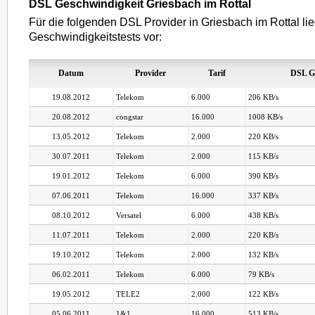
DSL Geschwindigkeit Griesbach im Rottal
Für die folgenden DSL Provider in Griesbach im Rottal li
Geschwindigkeitstests vor:
Datum
Provider
Tarif
DSL G
19.08.2012
Telekom
6.000
206 KB/s
20.08.2012
congstar
16.000
1008 KB/s
13.05.2012
Telekom
2.000
220 KB/s
30.07.2011
Telekom
2.000
115 KB/s
19.01.2012
Telekom
6.000
390 KB/s
07.06.2011
Telekom
16.000
337 KB/s
08.10.2012
Versatel
6.000
438 KB/s
11.07.2011
Telekom
2.000
220 KB/s
19.10.2012
Telekom
2.000
132 KB/s
06.02.2011
Telekom
6.000
79 KB/s
19.05.2012
TELE2
2.000
122 KB/s
05.06.2011
1&1
16.000
513 KB/s