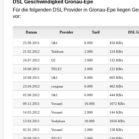
DSL Geschwindigkeit Gronau-Epe
Für die folgenden DSL Provider in Gronau-Epe liegen Ge
vor:
Datum
Provider
Tarif
DSL G
25.09.2011
1&1
6.000
450 KB/s
21.02.2012
Telekom
2.000
124 KB/s
24.07.2012
O2
2.000
132 KB/s
10.06.2011
TELE2
2.000
122 KB/s
10.08.2011
1&1
6.000
603 KB/s
23.04.2012
congstar
6.000
462 KB/s
02.06.2012
1&1
6.000
444 KB/s
09.12.2011
Versatel
16.000
1072 KB/s
14.05.2012
Versatel
2.000
144 KB/s
13.03.2011
Vodafone
16.000
1056 KB/s
02.01.2011
Versatel
2.000
158 KB/s
20.09.2011
TELE2
2.000
134 KB/s