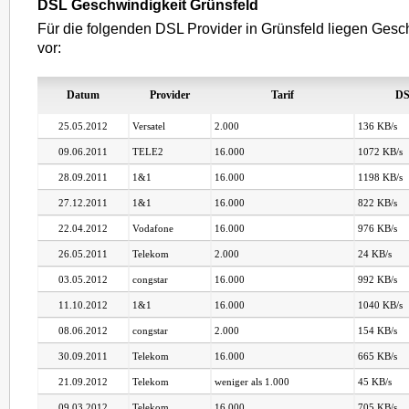
DSL Geschwindigkeit Grünsfeld
Für die folgenden DSL Provider in Grünsfeld liegen Gesc
vor:
Datum
Provider
Tarif
DS
25.05.2012
Versatel
2.000
136 KB/s
09.06.2011
TELE2
16.000
1072 KB/s
28.09.2011
1&1
16.000
1198 KB/s
27.12.2011
1&1
16.000
822 KB/s
22.04.2012
Vodafone
16.000
976 KB/s
26.05.2011
Telekom
2.000
24 KB/s
03.05.2012
congstar
16.000
992 KB/s
11.10.2012
1&1
16.000
1040 KB/s
08.06.2012
congstar
2.000
154 KB/s
30.09.2011
Telekom
16.000
665 KB/s
21.09.2012
Telekom
weniger als 1.000
45 KB/s
09.03.2012
Telekom
16.000
705 KB/s