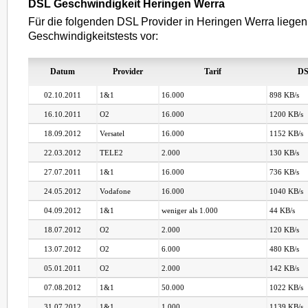
DSL Geschwindigkeit Heringen Werra
Für die folgenden DSL Provider in Heringen Werra liegen
Geschwindigkeitstests vor:
Datum
Provider
Tarif
DS
02.10.2011
1&1
16.000
898 KB/s
16.10.2011
O2
16.000
1200 KB/s
18.09.2012
Versatel
16.000
1152 KB/s
22.03.2012
TELE2
2.000
130 KB/s
27.07.2011
1&1
16.000
736 KB/s
24.05.2012
Vodafone
16.000
1040 KB/s
04.09.2012
1&1
weniger als 1.000
44 KB/s
18.07.2012
O2
2.000
120 KB/s
13.07.2012
O2
6.000
480 KB/s
05.01.2011
O2
2.000
142 KB/s
07.08.2012
1&1
50.000
1022 KB/s
31.07.2012
1&1
1.000
1139 KB/s