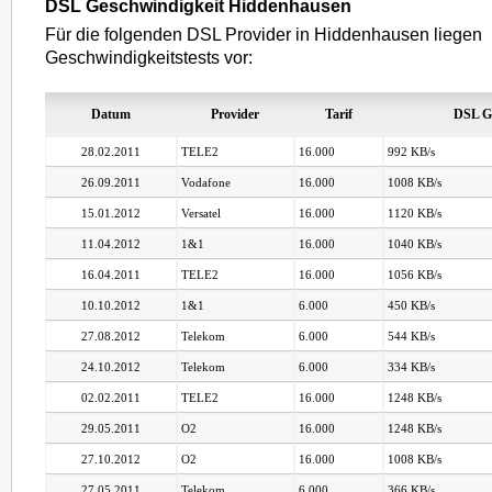
DSL Geschwindigkeit Hiddenhausen
Für die folgenden DSL Provider in Hiddenhausen liegen
Geschwindigkeitstests vor:
Datum
Provider
Tarif
DSL G
28.02.2011
TELE2
16.000
992 KB/s
26.09.2011
Vodafone
16.000
1008 KB/s
15.01.2012
Versatel
16.000
1120 KB/s
11.04.2012
1&1
16.000
1040 KB/s
16.04.2011
TELE2
16.000
1056 KB/s
10.10.2012
1&1
6.000
450 KB/s
27.08.2012
Telekom
6.000
544 KB/s
24.10.2012
Telekom
6.000
334 KB/s
02.02.2011
TELE2
16.000
1248 KB/s
29.05.2011
O2
16.000
1248 KB/s
27.10.2012
O2
16.000
1008 KB/s
27.05.2011
Telekom
6.000
366 KB/s