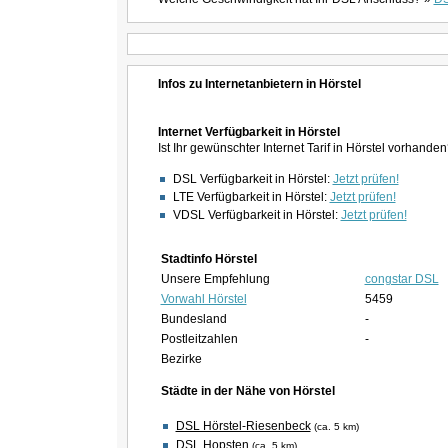
Infos zu Internetanbietern in Hörstel
Internet Verfügbarkeit in Hörstel
Ist Ihr gewünschter Internet Tarif in Hörstel vorhande
DSL Verfügbarkeit in Hörstel:
Jetzt prüfen!
LTE Verfügbarkeit in Hörstel:
Jetzt prüfen!
VDSL Verfügbarkeit in Hörstel:
Jetzt prüfen!
Stadtinfo Hörstel
Unsere Empfehlung
congstar DSL
Vorwahl Hörstel
5459
Bundesland
-
Postleitzahlen
-
Bezirke
Städte in der Nähe von Hörstel
DSL Hörstel-Riesenbeck
(ca. 5 km)
DSL Hopsten
(ca. 5 km)