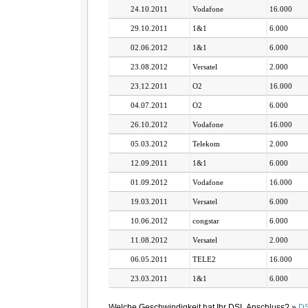
24.10.2011
Vodafone
16.000
29.10.2011
1&1
6.000
02.06.2012
1&1
6.000
23.08.2012
Versatel
2.000
23.12.2011
O2
16.000
04.07.2011
O2
6.000
26.10.2012
Vodafone
16.000
05.03.2012
Telekom
2.000
12.09.2011
1&1
6.000
01.09.2012
Vodafone
16.000
19.03.2011
Versatel
6.000
10.06.2012
congstar
6.000
11.08.2012
Versatel
2.000
06.05.2011
TELE2
16.000
23.03.2011
1&1
6.000
Welche Geschwindigkeit hat Ihr DSL Anschluss? »
DS