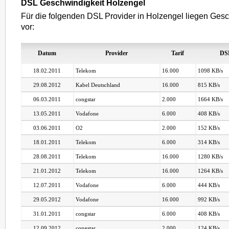
DSL Geschwindigkeit Holzengel
Für die folgenden DSL Provider in Holzengel liegen Gesc
vor:
Datum
Provider
Tarif
DS
18.02.2011
Telekom
16.000
1098 KB/s
29.08.2012
Kabel Deutschland
16.000
815 KB/s
06.03.2011
congstar
2.000
1664 KB/s
13.05.2011
Vodafone
6.000
408 KB/s
03.06.2011
O2
2.000
152 KB/s
18.01.2011
Telekom
6.000
314 KB/s
28.08.2011
Telekom
16.000
1280 KB/s
21.01.2012
Telekom
16.000
1264 KB/s
12.07.2011
Vodafone
6.000
444 KB/s
29.05.2012
Vodafone
16.000
992 KB/s
31.01.2011
congstar
6.000
408 KB/s
12.09.2012
congstar
2.000
124 KB/s