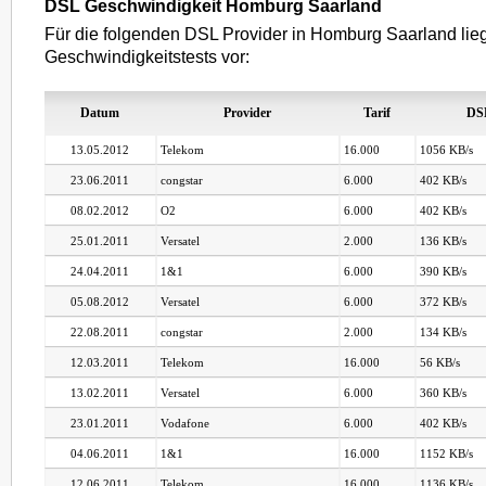
DSL Geschwindigkeit Homburg Saarland
Für die folgenden DSL Provider in Homburg Saarland lie
Geschwindigkeitstests vor:
Datum
Provider
Tarif
DS
13.05.2012
Telekom
16.000
1056 KB/s
23.06.2011
congstar
6.000
402 KB/s
08.02.2012
O2
6.000
402 KB/s
25.01.2011
Versatel
2.000
136 KB/s
24.04.2011
1&1
6.000
390 KB/s
05.08.2012
Versatel
6.000
372 KB/s
22.08.2011
congstar
2.000
134 KB/s
12.03.2011
Telekom
16.000
56 KB/s
13.02.2011
Versatel
6.000
360 KB/s
23.01.2011
Vodafone
6.000
402 KB/s
04.06.2011
1&1
16.000
1152 KB/s
12.06.2011
Telekom
16.000
1136 KB/s