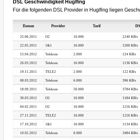
DSL Geschwindigkeit Huglfing
Für die folgenden DSL Provider in Huglfing liegen Geschw
Datum
Provider
Tarif
DS
25.06.2011
O2
16.000
2240 KB/s
22.05.2011
1&1
16.000
1200 KB/s
15.04.2012
Telekom
2.000
124 KB/s
26.03.2012
Telekom
16.000
1136 KB/s
19.11.2011
TELE2
2.000
122 KB/s
08.03.2012
Telekom
6.000
396 KB/s
18.09.2011
Telekom
50.000
3784 KB/s
30.03.2012
O2
16.000
1184 KB/s
04.02.2011
O2
16.000
1216 KB/s
27.11.2011
TELE2
16.000
1216 KB/s
17.10.2012
1&1
16.000
1134 KB/s
10.02.2012
Telekom
6.000
3484 KB/s