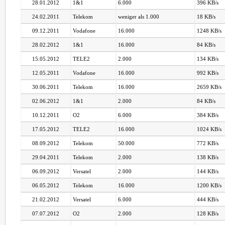
28.01.2012
1&1
6.000
396 KB/s
24.02.2011
Telekom
weniger als 1.000
18 KB/s
09.12.2011
Vodafone
16.000
1248 KB/s
28.02.2012
1&1
16.000
84 KB/s
15.05.2012
TELE2
2.000
134 KB/s
12.05.2011
Vodafone
16.000
992 KB/s
30.06.2011
Telekom
16.000
2659 KB/s
02.06.2012
1&1
2.000
84 KB/s
10.12.2011
O2
6.000
384 KB/s
17.05.2012
TELE2
16.000
1024 KB/s
08.09.2012
Telekom
50.000
772 KB/s
29.04.2011
Telekom
2.000
138 KB/s
06.09.2012
Versatel
2.000
144 KB/s
06.05.2012
Telekom
16.000
1200 KB/s
21.02.2012
Versatel
6.000
444 KB/s
07.07.2012
O2
2.000
128 KB/s