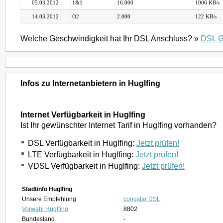
05.03.2012
1&1
16.000
1006 KB/s
14.03.2012
O2
2.000
122 KB/s
Welche Geschwindigkeit hat Ihr DSL Anschluss? »
DSL G
Infos zu Internetanbietern in Huglfing
Internet Verfügbarkeit in Huglfing
Ist Ihr gewünschter Internet Tarif in Huglfing vorhanden?
DSL Verfügbarkeit in Huglfing:
Jetzt prüfen!
LTE Verfügbarkeit in Huglfing:
Jetzt prüfen!
VDSL Verfügbarkeit in Huglfing:
Jetzt prüfen!
Stadtinfo Huglfing
Unsere Empfehlung
congstar DSL
Vorwahl Huglfing
8802
Bundesland
-