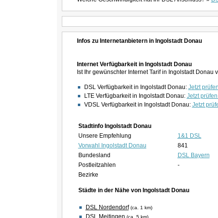
Infos zu Internetanbietern in Ingolstadt Donau
Internet Verfügbarkeit in Ingolstadt Donau
Ist Ihr gewünschter Internet Tarif in Ingolstadt Dona
DSL Verfügbarkeit in Ingolstadt Donau:
Jetzt prüfen
LTE Verfügbarkeit in Ingolstadt Donau:
Jetzt prüfen
VDSL Verfügbarkeit in Ingolstadt Donau:
Jetzt prüf
Stadtinfo Ingolstadt Donau
Unsere Empfehlung
1&1 DSL
Vorwahl Ingolstadt Donau
841
Bundesland
DSL Bayern
Postleitzahlen
-
Bezirke
Städte in der Nähe von Ingolstadt Donau
DSL Nordendorf
(ca. 1 km)
DSL Meitingen
(ca. 5 km)