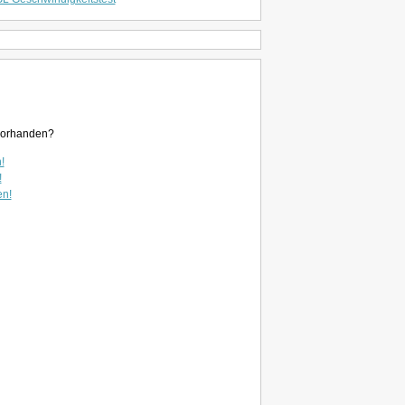
u vorhanden?
!
!
en!