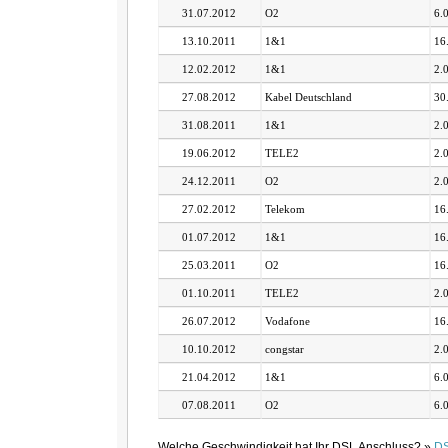
31.07.2012
O2
6.
13.10.2011
1&1
16
12.02.2012
1&1
2.
27.08.2012
Kabel Deutschland
30
31.08.2011
1&1
2.
19.06.2012
TELE2
2.
24.12.2011
O2
2.
27.02.2012
Telekom
16
01.07.2012
1&1
16
25.03.2011
O2
16
01.10.2011
TELE2
2.
26.07.2012
Vodafone
16
10.10.2012
congstar
2.
21.04.2012
1&1
6.
07.08.2011
O2
6.
Welche Geschwindigkeit hat Ihr DSL Anschluss? »
DS