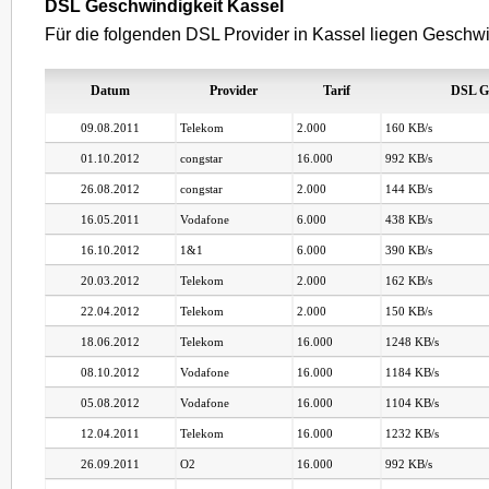
DSL Geschwindigkeit Kassel
Für die folgenden DSL Provider in Kassel liegen Geschwin
Datum
Provider
Tarif
DSL G
09.08.2011
Telekom
2.000
160 KB/s
01.10.2012
congstar
16.000
992 KB/s
26.08.2012
congstar
2.000
144 KB/s
16.05.2011
Vodafone
6.000
438 KB/s
16.10.2012
1&1
6.000
390 KB/s
20.03.2012
Telekom
2.000
162 KB/s
22.04.2012
Telekom
2.000
150 KB/s
18.06.2012
Telekom
16.000
1248 KB/s
08.10.2012
Vodafone
16.000
1184 KB/s
05.08.2012
Vodafone
16.000
1104 KB/s
12.04.2011
Telekom
16.000
1232 KB/s
26.09.2011
O2
16.000
992 KB/s