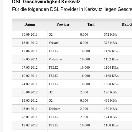
DSL Geschwindigkeit Kerkwitz
Für die folgenden DSL Provider in Kerkwitz liegen Geschw
Datum
Provider
Tarif
DSL G
30.09.2011
O2
6.000
372 KB/s
13.01.2012
Versatel
6.000
372 KB/s
17.06.2011
TELE2
16.000
1136 KB/s
07.05.2011
Vodafone
16.000
1152 KB/s
07.03.2012
TELE2
16.000
1104 KB/s
10.02.2011
TELE2
16.000
1168 KB/s
24.02.2011
TELE2
16.000
1008 KB/s
05.06.2012
O2
2.000
120 KB/s
18.03.2012
O2
6.000
438 KB/s
08.04.2011
Telekom
2.000
150 KB/s
28.01.2011
TELE2
2.000
124 KB/s
19.02.2012
TELE2
16.000
1168 KB/s