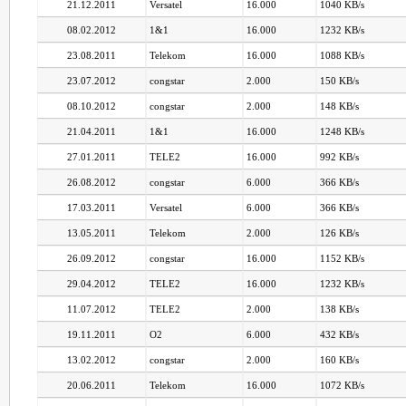
21.12.2011
Versatel
16.000
1040 KB/s
08.02.2012
1&1
16.000
1232 KB/s
23.08.2011
Telekom
16.000
1088 KB/s
23.07.2012
congstar
2.000
150 KB/s
08.10.2012
congstar
2.000
148 KB/s
21.04.2011
1&1
16.000
1248 KB/s
27.01.2011
TELE2
16.000
992 KB/s
26.08.2012
congstar
6.000
366 KB/s
17.03.2011
Versatel
6.000
366 KB/s
13.05.2011
Telekom
2.000
126 KB/s
26.09.2012
congstar
16.000
1152 KB/s
29.04.2012
TELE2
16.000
1232 KB/s
11.07.2012
TELE2
2.000
138 KB/s
19.11.2011
O2
6.000
432 KB/s
13.02.2012
congstar
2.000
160 KB/s
20.06.2011
Telekom
16.000
1072 KB/s