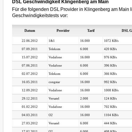
DSL Geschwindigkeit Klingenberg am Main
Für die folgenden DSL Provider in Klingenberg am Main 
Geschwindigkeitstests vor:
Datum
Provider
Tarif
DSL G
22.06.2012
1&1
16.000
1072 KB/s
07.09.2011
Telekom
6.000
420 KB/s
15.07.2012
Vodafone
16.000
976 KB/s
07.06.2011
Vodafone
6.000
396 KB/s
02.07.2012
Telekom
6.000
366 KB/s
16.05.2011
congstar
16.000
992 KB/s
12.09.2012
Vodafone
16.000
1008 KB/s
29.12.2011
Versatel
2.000
124 KB/s
01.02.2012
Vodafone
16.000
702 KB/s
04.03.2011
O2
16.000
1104 KB/s
27.03.2012
Versatel
6.000
444 KB/s
17.02.2011
O2
6.000
408 KB/s