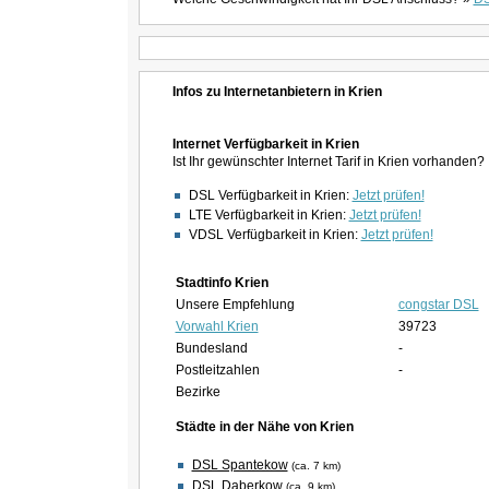
Infos zu Internetanbietern in Krien
Internet Verfügbarkeit in Krien
Ist Ihr gewünschter Internet Tarif in Krien vorhanden?
DSL Verfügbarkeit in Krien:
Jetzt prüfen!
LTE Verfügbarkeit in Krien:
Jetzt prüfen!
VDSL Verfügbarkeit in Krien:
Jetzt prüfen!
Stadtinfo Krien
Unsere Empfehlung
congstar DSL
Vorwahl Krien
39723
Bundesland
-
Postleitzahlen
-
Bezirke
Städte in der Nähe von Krien
DSL Spantekow
(ca. 7 km)
DSL Daberkow
(ca. 9 km)