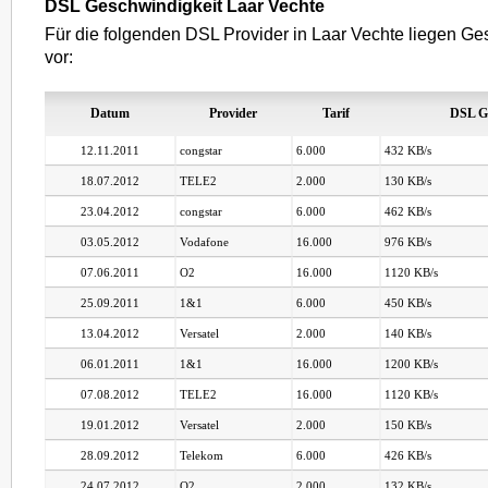
DSL Geschwindigkeit Laar Vechte
Für die folgenden DSL Provider in Laar Vechte liegen Ge
vor:
Datum
Provider
Tarif
DSL G
12.11.2011
congstar
6.000
432 KB/s
18.07.2012
TELE2
2.000
130 KB/s
23.04.2012
congstar
6.000
462 KB/s
03.05.2012
Vodafone
16.000
976 KB/s
07.06.2011
O2
16.000
1120 KB/s
25.09.2011
1&1
6.000
450 KB/s
13.04.2012
Versatel
2.000
140 KB/s
06.01.2011
1&1
16.000
1200 KB/s
07.08.2012
TELE2
16.000
1120 KB/s
19.01.2012
Versatel
2.000
150 KB/s
28.09.2012
Telekom
6.000
426 KB/s
24.07.2012
O2
2.000
132 KB/s