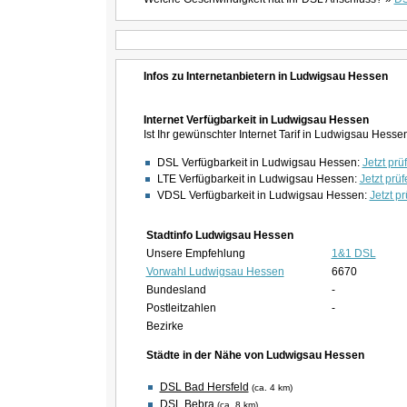
Infos zu Internetanbietern in Ludwigsau Hessen
Internet Verfügbarkeit in Ludwigsau Hessen
Ist Ihr gewünschter Internet Tarif in Ludwigsau Hess
DSL Verfügbarkeit in Ludwigsau Hessen:
Jetzt prü
LTE Verfügbarkeit in Ludwigsau Hessen:
Jetzt prüf
VDSL Verfügbarkeit in Ludwigsau Hessen:
Jetzt pr
Stadtinfo Ludwigsau Hessen
Unsere Empfehlung
1&1 DSL
Vorwahl Ludwigsau Hessen
6670
Bundesland
-
Postleitzahlen
-
Bezirke
Städte in der Nähe von Ludwigsau Hessen
DSL Bad Hersfeld
(ca. 4 km)
DSL Bebra
(ca. 8 km)