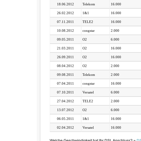
18.06.2012
Telekom
16.000
26.02.2012
1&1
16.000
07.11.2011
TELE2
16.000
10.08.2012
congstar
2.000
09.05.2011
O2
6.000
21.03.2011
O2
16.000
26.09.2011
O2
16.000
08.04.2012
O2
2.000
09.08.2011
Telekom
2.000
07.04.2011
congstar
16.000
07.10.2011
Versatel
6.000
27.04.2012
TELE2
2.000
13.07.2012
O2
6.000
06.05.2011
1&1
16.000
02.04.2012
Versatel
16.000
Welche Geschwindigkeit hat Ihr DSL Anschluss? »
DS