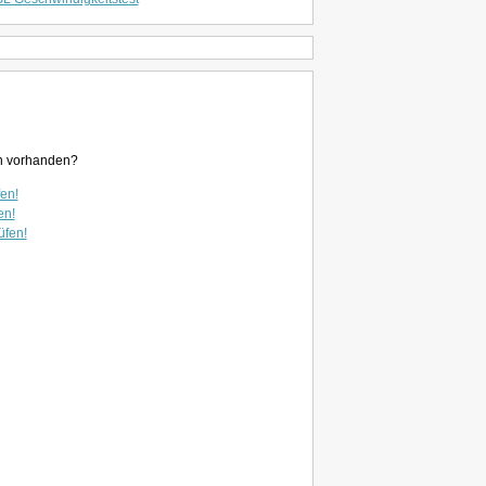
en vorhanden?
fen!
en!
üfen!