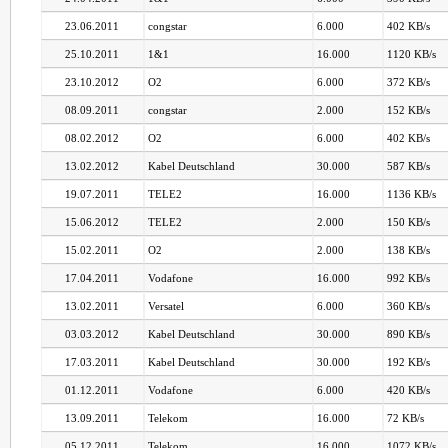
23.06.2011
congstar
6.000
402 KB/s
25.10.2011
1&1
16.000
1120 KB/s
23.10.2012
O2
6.000
372 KB/s
08.09.2011
congstar
2.000
152 KB/s
08.02.2012
O2
6.000
402 KB/s
13.02.2012
Kabel Deutschland
30.000
587 KB/s
19.07.2011
TELE2
16.000
1136 KB/s
15.06.2012
TELE2
2.000
150 KB/s
15.02.2011
O2
2.000
138 KB/s
17.04.2011
Vodafone
16.000
992 KB/s
13.02.2011
Versatel
6.000
360 KB/s
03.03.2012
Kabel Deutschland
30.000
890 KB/s
17.03.2011
Kabel Deutschland
30.000
192 KB/s
01.12.2011
Vodafone
6.000
420 KB/s
13.09.2011
Telekom
16.000
72 KB/s
05.12.2011
Telekom
16.000
1072 KB/s