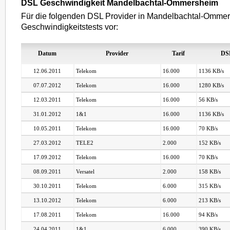
DSL Geschwindigkeit Mandelbachtal-Ommersheim
Für die folgenden DSL Provider in Mandelbachtal-Ommer
Geschwindigkeitstests vor:
Datum
Provider
Tarif
DS
12.06.2011
Telekom
16.000
1136 KB/s
07.07.2012
Telekom
16.000
1280 KB/s
12.03.2011
Telekom
16.000
56 KB/s
31.01.2012
1&1
16.000
1136 KB/s
10.05.2011
Telekom
16.000
70 KB/s
27.03.2012
TELE2
2.000
152 KB/s
17.09.2012
Telekom
16.000
70 KB/s
08.09.2011
Versatel
2.000
158 KB/s
30.10.2011
Telekom
6.000
315 KB/s
13.10.2012
Telekom
6.000
213 KB/s
17.08.2011
Telekom
16.000
94 KB/s
24.04.2011
1&1
6.000
390 KB/s