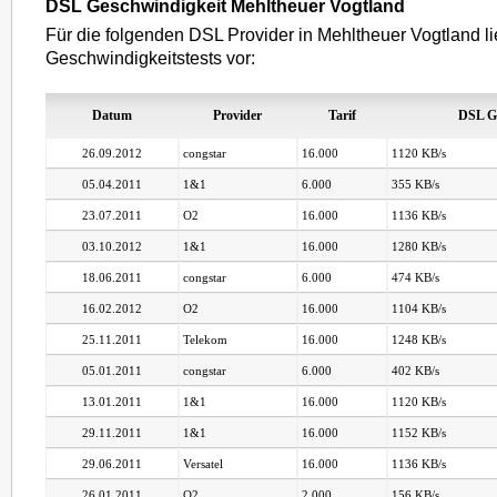
DSL Geschwindigkeit Mehltheuer Vogtland
Für die folgenden DSL Provider in Mehltheuer Vogtland l
Geschwindigkeitstests vor:
Datum
Provider
Tarif
DSL G
26.09.2012
congstar
16.000
1120 KB/s
05.04.2011
1&1
6.000
355 KB/s
23.07.2011
O2
16.000
1136 KB/s
03.10.2012
1&1
16.000
1280 KB/s
18.06.2011
congstar
6.000
474 KB/s
16.02.2012
O2
16.000
1104 KB/s
25.11.2011
Telekom
16.000
1248 KB/s
05.01.2011
congstar
6.000
402 KB/s
13.01.2011
1&1
16.000
1120 KB/s
29.11.2011
1&1
16.000
1152 KB/s
29.06.2011
Versatel
16.000
1136 KB/s
26.01.2011
O2
2.000
156 KB/s