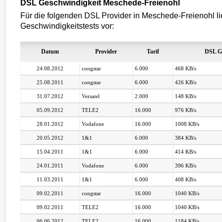
DSL Geschwindigkeit Meschede-Freienohl
Für die folgenden DSL Provider in Meschede-Freienohl l
Geschwindigkeitstests vor:
Datum
Provider
Tarif
DSL G
24.08.2012
congstar
6.000
468 KB/s
25.08.2011
congstar
6.000
426 KB/s
31.07.2012
Versatel
2.000
148 KB/s
05.09.2012
TELE2
16.000
976 KB/s
28.01.2012
Vodafone
16.000
1008 KB/s
20.05.2012
1&1
6.000
384 KB/s
15.04.2011
1&1
6.000
414 KB/s
24.01.2011
Vodafone
6.000
396 KB/s
11.03.2011
1&1
6.000
408 KB/s
09.02.2011
congstar
16.000
1040 KB/s
09.02.2011
TELE2
16.000
1040 KB/s
06.06.2012
TELE2
16.000
1184 KB/s