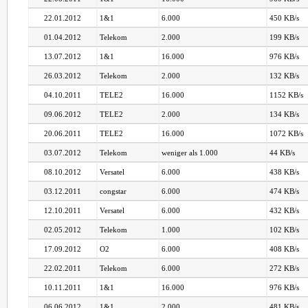
22.01.2012
1&1
6.000
450 KB/s
01.04.2012
Telekom
2.000
199 KB/s
13.07.2012
1&1
16.000
976 KB/s
26.03.2012
Telekom
2.000
132 KB/s
04.10.2011
TELE2
16.000
1152 KB/s
09.06.2012
TELE2
2.000
134 KB/s
20.06.2011
TELE2
16.000
1072 KB/s
03.07.2012
Telekom
weniger als 1.000
44 KB/s
08.10.2012
Versatel
6.000
438 KB/s
03.12.2011
congstar
6.000
474 KB/s
12.10.2011
Versatel
6.000
432 KB/s
02.05.2012
Telekom
1.000
102 KB/s
17.09.2012
O2
6.000
408 KB/s
22.02.2011
Telekom
6.000
272 KB/s
10.11.2011
1&1
16.000
976 KB/s
06.06.2012
1&1
2.000
481 KB/s