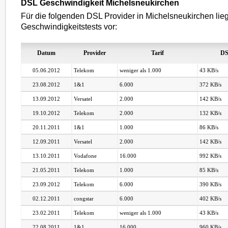
DSL Geschwindigkeit Michelsneukirchen
Für die folgenden DSL Provider in Michelsneukirchen lie
Geschwindigkeitstests vor:
Datum
Provider
Tarif
DS
05.06.2012
Telekom
weniger als 1.000
43 KB/s
23.08.2012
1&1
6.000
372 KB/s
13.09.2012
Versatel
2.000
142 KB/s
19.10.2012
Telekom
2.000
132 KB/s
20.11.2011
1&1
1.000
86 KB/s
12.09.2011
Versatel
2.000
142 KB/s
13.10.2011
Vodafone
16.000
992 KB/s
21.05.2011
Telekom
1.000
85 KB/s
23.09.2012
Telekom
6.000
390 KB/s
02.12.2011
congstar
6.000
402 KB/s
23.02.2011
Telekom
weniger als 1.000
43 KB/s
22.08.2011
1&1
16.000
960 KB/s