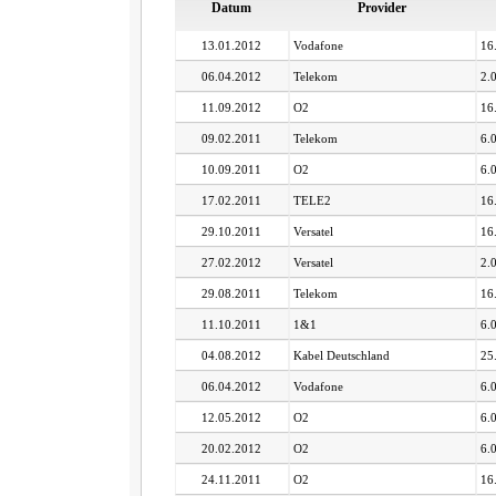
Datum
Provider
13.01.2012
Vodafone
16
06.04.2012
Telekom
2.
11.09.2012
O2
16
09.02.2011
Telekom
6.
10.09.2011
O2
6.
17.02.2011
TELE2
16
29.10.2011
Versatel
16
27.02.2012
Versatel
2.
29.08.2011
Telekom
16
11.10.2011
1&1
6.
04.08.2012
Kabel Deutschland
25
06.04.2012
Vodafone
6.
12.05.2012
O2
6.
20.02.2012
O2
6.
24.11.2011
O2
16