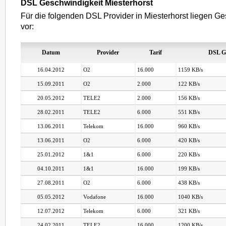
DSL Geschwindigkeit Miesterhorst
Für die folgenden DSL Provider in Miesterhorst liegen Ge
vor:
Datum
Provider
Tarif
DSL G
16.04.2012
O2
16.000
1159 KB/s
15.09.2011
O2
2.000
122 KB/s
20.05.2012
TELE2
2.000
156 KB/s
28.02.2011
TELE2
6.000
551 KB/s
13.06.2011
Telekom
16.000
960 KB/s
13.06.2011
O2
6.000
420 KB/s
25.01.2012
1&1
6.000
220 KB/s
04.10.2011
1&1
16.000
199 KB/s
27.08.2011
O2
6.000
438 KB/s
05.05.2012
Vodafone
16.000
1040 KB/s
12.07.2012
Telekom
6.000
321 KB/s
24.02.2011
TELE2
16.000
1200 KB/s