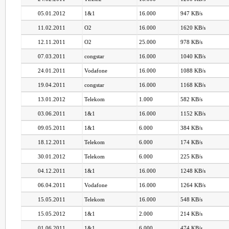
05.01.2012
1&1
16.000
947 KB/s
11.02.2011
O2
16.000
1620 KB/s
12.11.2011
O2
25.000
978 KB/s
07.03.2011
congstar
16.000
1040 KB/s
24.01.2011
Vodafone
16.000
1088 KB/s
19.04.2011
congstar
16.000
1168 KB/s
13.01.2012
Telekom
1.000
582 KB/s
03.06.2011
1&1
16.000
1152 KB/s
09.05.2011
1&1
6.000
384 KB/s
18.12.2011
Telekom
6.000
174 KB/s
30.01.2012
Telekom
6.000
225 KB/s
04.12.2011
1&1
16.000
1248 KB/s
06.04.2011
Vodafone
16.000
1264 KB/s
15.05.2011
Telekom
16.000
548 KB/s
15.05.2012
1&1
2.000
214 KB/s
01.06.2011
1&1
6.000
474 KB/s