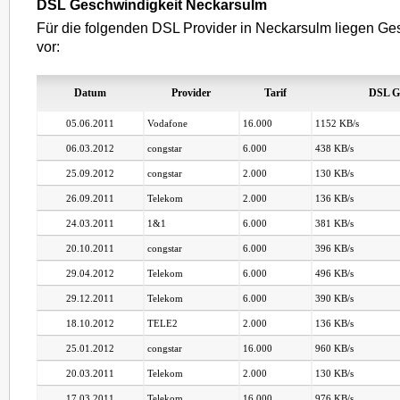
DSL Geschwindigkeit Neckarsulm
Für die folgenden DSL Provider in Neckarsulm liegen Ge
vor:
Datum
Provider
Tarif
DSL G
05.06.2011
Vodafone
16.000
1152 KB/s
06.03.2012
congstar
6.000
438 KB/s
25.09.2012
congstar
2.000
130 KB/s
26.09.2011
Telekom
2.000
136 KB/s
24.03.2011
1&1
6.000
381 KB/s
20.10.2011
congstar
6.000
396 KB/s
29.04.2012
Telekom
6.000
496 KB/s
29.12.2011
Telekom
6.000
390 KB/s
18.10.2012
TELE2
2.000
136 KB/s
25.01.2012
congstar
16.000
960 KB/s
20.03.2011
Telekom
2.000
130 KB/s
17.03.2011
Telekom
16.000
976 KB/s