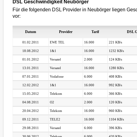
DSL Geschwindigkeit Neubörger
Für die folgenden DSL Provider in Neubörger liegen Gesc
vor:
Datum
Provider
Tarif
DSL G
01.02.2011
EWE TEL
16.000
221 KB/s
18.08.2012
1&1
16.000
1232 KB/s
01.01.2012
Versatel
2.000
124 KB/s
13.01.2011
Versatel
16.000
1280 KB/s
07.01.2011
Vodafone
6.000
408 KB/s
12.02.2012
1&1
16.000
992 KB/s
15.05.2012
Telekom
6.000
366 KB/s
04.08.2011
O2
2.000
120 KB/s
20.04.2012
Telekom
16.000
960 KB/s
09.12.2011
TELE2
16.000
1104 KB/s
29.08.2011
Versatel
6.000
396 KB/s
30.06.2012
Telekom
6.000
420 KB/s