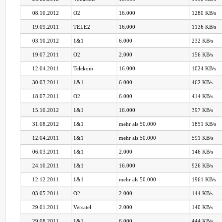
08.10.2012
O2
16.000
1280 KB/s
19.09.2011
TELE2
16.000
1136 KB/s
03.10.2012
1&1
6.000
232 KB/s
19.07.2011
O2
2.000
156 KB/s
12.04.2011
Telekom
16.000
1024 KB/s
30.03.2011
1&1
6.000
462 KB/s
18.07.2011
O2
6.000
414 KB/s
15.10.2012
1&1
16.000
397 KB/s
31.08.2012
1&1
mehr als 50.000
1851 KB/s
12.04.2011
1&1
mehr als 50.000
591 KB/s
06.03.2011
1&1
2.000
146 KB/s
24.10.2011
1&1
16.000
926 KB/s
12.12.2011
1&1
mehr als 50.000
1961 KB/s
03.05.2011
O2
2.000
144 KB/s
29.01.2011
Versatel
2.000
140 KB/s
29.08.2011
1&1
6.000
444 KB/s