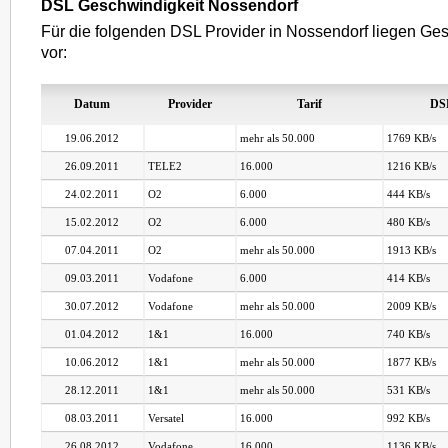
DSL Geschwindigkeit Nossendorf
Für die folgenden DSL Provider in Nossendorf liegen Ges
vor:
Datum
Provider
Tarif
DS
19.06.2012
mehr als 50.000
1769 KB/s
26.09.2011
TELE2
16.000
1216 KB/s
24.02.2011
O2
6.000
444 KB/s
15.02.2012
O2
6.000
480 KB/s
07.04.2011
O2
mehr als 50.000
1913 KB/s
09.03.2011
Vodafone
6.000
414 KB/s
30.07.2012
Vodafone
mehr als 50.000
2009 KB/s
01.04.2012
1&1
16.000
740 KB/s
10.06.2012
1&1
mehr als 50.000
1877 KB/s
28.12.2011
1&1
mehr als 50.000
531 KB/s
08.03.2011
Versatel
16.000
992 KB/s
26.08.2012
Vodafone
16.000
1136 KB/s