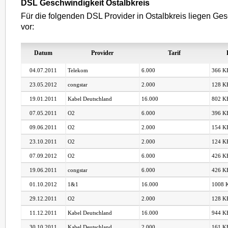
DSL Geschwindigkeit Ostalbkreis
Für die folgenden DSL Provider in Ostalbkreis liegen Ges
vor:
Datum
Provider
Tarif
04.07.2011
Telekom
6.000
366 KB
23.05.2012
congstar
2.000
128 KB
19.01.2011
Kabel Deutschland
16.000
802 KB
07.05.2011
O2
6.000
396 KB
09.06.2011
O2
2.000
154 KB
23.10.2011
O2
2.000
124 KB
07.09.2012
O2
6.000
426 KB
19.06.2011
congstar
6.000
426 KB
01.10.2012
1&1
16.000
1008 K
29.12.2011
O2
2.000
128 KB
11.12.2011
Kabel Deutschland
16.000
944 KB
30.10.2011
Kabel Deutschland
2.000
161 KB