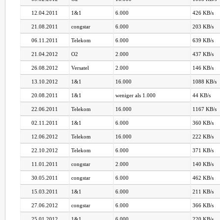
12.04.2011
1&1
6.000
426 KB/s
21.08.2011
congstar
6.000
203 KB/s
06.11.2011
Telekom
6.000
639 KB/s
21.04.2012
O2
2.000
437 KB/s
26.08.2012
Versatel
2.000
146 KB/s
13.10.2012
1&1
16.000
1088 KB/s
20.08.2011
1&1
weniger als 1.000
44 KB/s
22.06.2011
Telekom
16.000
1167 KB/s
02.11.2011
1&1
6.000
360 KB/s
12.06.2012
Telekom
16.000
222 KB/s
22.10.2012
Telekom
6.000
371 KB/s
11.01.2011
congstar
2.000
140 KB/s
30.05.2011
congstar
6.000
462 KB/s
15.03.2011
1&1
6.000
211 KB/s
27.06.2012
congstar
6.000
366 KB/s
25.01.2012
1&1
6.000
220 KB/s