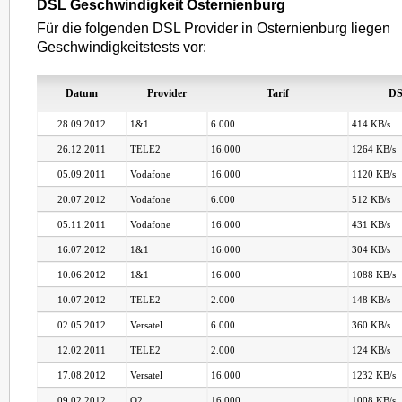
DSL Geschwindigkeit Osternienburg
Für die folgenden DSL Provider in Osternienburg liegen
Geschwindigkeitstests vor:
Datum
Provider
Tarif
DS
28.09.2012
1&1
6.000
414 KB/s
26.12.2011
TELE2
16.000
1264 KB/s
05.09.2011
Vodafone
16.000
1120 KB/s
20.07.2012
Vodafone
6.000
512 KB/s
05.11.2011
Vodafone
16.000
431 KB/s
16.07.2012
1&1
16.000
304 KB/s
10.06.2012
1&1
16.000
1088 KB/s
10.07.2012
TELE2
2.000
148 KB/s
02.05.2012
Versatel
6.000
360 KB/s
12.02.2011
TELE2
2.000
124 KB/s
17.08.2012
Versatel
16.000
1232 KB/s
09.02.2012
O2
16.000
1008 KB/s