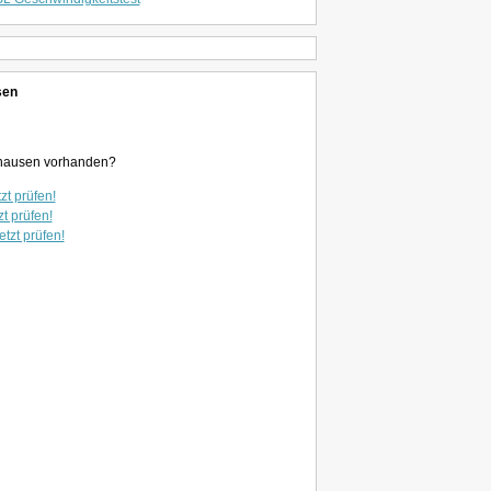
sen
ckhausen vorhanden?
zt prüfen!
zt prüfen!
etzt prüfen!