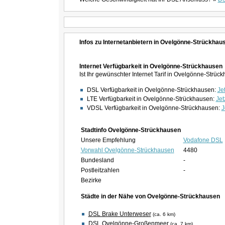
Infos zu Internetanbietern in Ovelgönne-Strückhau
Internet Verfügbarkeit in Ovelgönne-Strückhausen
Ist Ihr gewünschter Internet Tarif in Ovelgönne-Strü
DSL Verfügbarkeit in Ovelgönne-Strückhausen:
Jet
LTE Verfügbarkeit in Ovelgönne-Strückhausen:
Jet
VDSL Verfügbarkeit in Ovelgönne-Strückhausen:
J
Stadtinfo Ovelgönne-Strückhausen
Unsere Empfehlung
Vodafone DSL
Vorwahl Ovelgönne-Strückhausen
4480
Bundesland
-
Postleitzahlen
-
Bezirke
Städte in der Nähe von Ovelgönne-Strückhausen
DSL Brake Unterweser
(ca. 6 km)
DSL Ovelgönne-Großenmeer
(ca. 7 km)