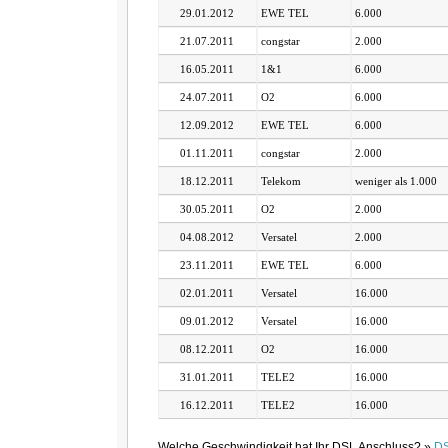
29.01.2012
EWE TEL
6.000
21.07.2011
congstar
2.000
16.05.2011
1&1
6.000
24.07.2011
O2
6.000
12.09.2012
EWE TEL
6.000
01.11.2011
congstar
2.000
18.12.2011
Telekom
weniger als 1.000
30.05.2011
O2
2.000
04.08.2012
Versatel
2.000
23.11.2011
EWE TEL
6.000
02.01.2011
Versatel
16.000
09.01.2012
Versatel
16.000
08.12.2011
O2
16.000
31.01.2011
TELE2
16.000
16.12.2011
TELE2
16.000
Welche Geschwindigkeit hat Ihr DSL Anschluss? »
DS