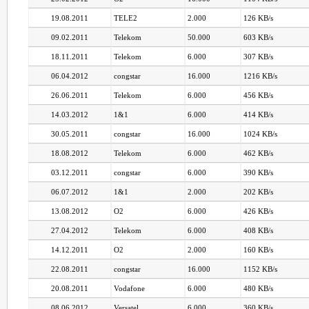
19.08.2011
TELE2
2.000
126 KB/s
09.02.2011
Telekom
50.000
603 KB/s
18.11.2011
Telekom
6.000
307 KB/s
06.04.2012
congstar
16.000
1216 KB/s
26.06.2011
Telekom
6.000
456 KB/s
14.03.2012
1&1
6.000
414 KB/s
30.05.2011
congstar
16.000
1024 KB/s
18.08.2012
Telekom
6.000
462 KB/s
03.12.2011
congstar
6.000
390 KB/s
06.07.2012
1&1
2.000
202 KB/s
13.08.2012
O2
6.000
426 KB/s
27.04.2012
Telekom
6.000
408 KB/s
14.12.2011
O2
2.000
160 KB/s
22.08.2011
congstar
16.000
1152 KB/s
20.08.2011
Vodafone
6.000
480 KB/s
08.06.2012
Versatel
6.000
360 KB/s