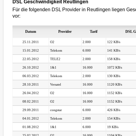
DSL Geschwindigkeit Reutlingen
Für die folgenden DSL Provider in Reutlingen liegen Ges
vor:
Datum
Provider
Tarif
DSL G
25.11.2011
O2
2.000
122 KB/s
15.01.2012
Telekom
6.000
141 KB/s
22.05.2012
TELE2
2.000
158 KB/s
26.10.2012
1&1
16.000
1072 KB/s
06.03.2012
Telekom
2.000
130 KB/s
28.10.2011
Versatel
16.000
1120 KB/s
26.04.2012
O2
16.000
1152 KB/s
08.02.2011
O2
16.000
1152 KB/s
29.09.2011
congstar
6.000
426 KB/s
04.01.2012
Telekom
2.000
154 KB/s
01.08.2012
1&1
6.000
19 KB/s
25.02.2012
O2
16.000
1104 KB/s