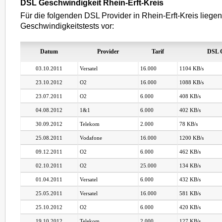
DSL Geschwindigkeit Rhein-Erft-Kreis
Für die folgenden DSL Provider in Rhein-Erft-Kreis liegen
Geschwindigkeitstests vor:
Datum
Provider
Tarif
DSL G
03.10.2011
Versatel
16.000
1104 KB/s
23.10.2012
O2
16.000
1088 KB/s
23.07.2011
O2
6.000
408 KB/s
04.08.2012
1&1
6.000
402 KB/s
30.09.2012
Telekom
2.000
78 KB/s
25.08.2011
Vodafone
16.000
1200 KB/s
09.12.2011
O2
6.000
462 KB/s
02.10.2011
O2
25.000
134 KB/s
01.04.2011
Versatel
6.000
432 KB/s
25.05.2011
Versatel
16.000
581 KB/s
25.10.2012
O2
6.000
420 KB/s
19.10.2012
Telekom
2.000
127 KB/s