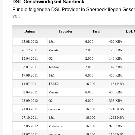
DSL Geschwindigkeit Saerbeck
Für die folgenden DSL Provider in Saerbeck liegen Gesch
vor:
Datum
Provider
Tarif
DSL G
25.08.2012
1&1
6.000
402 KB/s
26.12.2011
Versatel
2.000
126 KB/s
15.04.2011
O2
2.000
140 KB/s
08.01.2011
Telekom
2.000
142 KB/s
17.08.2011
1&1
6.000
450 KB/s
14.07.2011
TELE2
16.000
1184 KB/s
09.04.2011
Versatel
6.000
438 KB/s
03.09.2012
O2
6.000
396 KB/s
21.03.2011
congstar
16.000
1216 KB/s
27.10.2011
1&1
16.000
1232 KB/s
03.05.2012
Vodafone
16.000
976 KB/s
24.07.2011
congstar
16.000
1168 KB/s