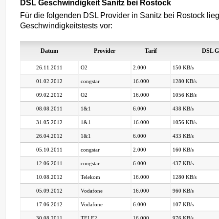
DSL Geschwindigkeit Sanitz bei Rostock
Für die folgenden DSL Provider in Sanitz bei Rostock lie
Geschwindigkeitstests vor:
Datum
Provider
Tarif
DSL G
26.11.2011
O2
2.000
150 KB/s
01.02.2012
congstar
16.000
1280 KB/s
09.02.2012
O2
16.000
1056 KB/s
08.08.2011
1&1
6.000
438 KB/s
31.05.2012
1&1
16.000
1056 KB/s
26.04.2012
1&1
6.000
433 KB/s
05.10.2011
congstar
2.000
160 KB/s
12.06.2011
congstar
6.000
437 KB/s
10.08.2012
Telekom
16.000
1280 KB/s
05.09.2012
Vodafone
16.000
960 KB/s
17.06.2012
Vodafone
6.000
107 KB/s
30.08.2011
TELE2
16.000
976 KB/s