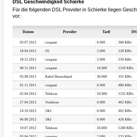
DSL Geschwindigkeit Schierke
Für die folgenden DSL Provider in Schierke liegen Gesch
vor:
Datum
Provider
Tarif
DS
03.07.2012
congstar
6.000
366 KB/s
18.04.2012
O2
2.000
128 KB/s
18.12.2011
congstar
2.000
150 KB/s
08.11.2011
congstar
16.000
1216 KB/s
05.08.2012
Kabel Deutschland
30.000
351 KB/s
01.11.2011
congstar
6.000
480 KB/s
02.04.2012
Telekom
16.000
1232 KB/s
27.04.2012
Vodafone
6.000
462 KB/s
24.10.2012
1&1
6.000
402 KB/s
06.08.2012
1&1
6.000
426 KB/s
19.07.2012
Telekom
16.000
1280 KB/s
05.04.2012
congstar
2.000
132 KB/s