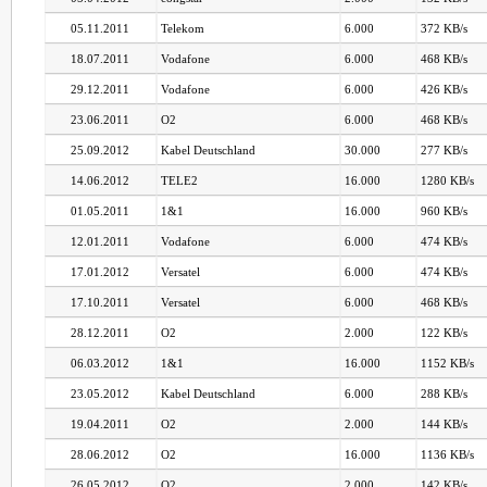
05.11.2011
Telekom
6.000
372 KB/s
18.07.2011
Vodafone
6.000
468 KB/s
29.12.2011
Vodafone
6.000
426 KB/s
23.06.2011
O2
6.000
468 KB/s
25.09.2012
Kabel Deutschland
30.000
277 KB/s
14.06.2012
TELE2
16.000
1280 KB/s
01.05.2011
1&1
16.000
960 KB/s
12.01.2011
Vodafone
6.000
474 KB/s
17.01.2012
Versatel
6.000
474 KB/s
17.10.2011
Versatel
6.000
468 KB/s
28.12.2011
O2
2.000
122 KB/s
06.03.2012
1&1
16.000
1152 KB/s
23.05.2012
Kabel Deutschland
6.000
288 KB/s
19.04.2011
O2
2.000
144 KB/s
28.06.2012
O2
16.000
1136 KB/s
26.05.2012
O2
2.000
142 KB/s