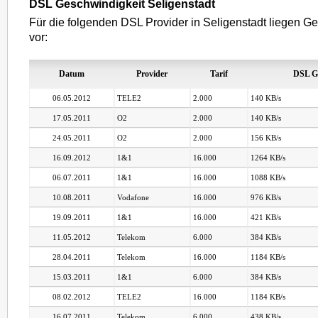
DSL Geschwindigkeit Seligenstadt
Für die folgenden DSL Provider in Seligenstadt liegen Ge
vor:
Datum
Provider
Tarif
DSL G
06.05.2012
TELE2
2.000
140 KB/s
17.05.2011
O2
2.000
140 KB/s
24.05.2011
O2
2.000
156 KB/s
16.09.2012
1&1
16.000
1264 KB/s
06.07.2011
1&1
16.000
1088 KB/s
10.08.2011
Vodafone
16.000
976 KB/s
19.09.2011
1&1
16.000
421 KB/s
11.05.2012
Telekom
6.000
384 KB/s
28.04.2011
Telekom
16.000
1184 KB/s
15.03.2011
1&1
6.000
384 KB/s
08.02.2012
TELE2
16.000
1184 KB/s
16.07.2011
Telekom
6.000
438 KB/s