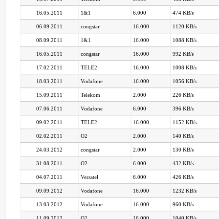
16.05.2011
1&1
6.000
474 KB/s
06.09.2011
congstar
16.000
1120 KB/s
08.09.2011
1&1
16.000
1088 KB/s
16.05.2011
congstar
16.000
992 KB/s
17.02.2011
TELE2
16.000
1008 KB/s
18.03.2011
Vodafone
16.000
1056 KB/s
15.09.2011
Telekom
2.000
226 KB/s
07.06.2011
Vodafone
6.000
396 KB/s
09.02.2011
TELE2
16.000
1152 KB/s
02.02.2011
O2
2.000
140 KB/s
24.03.2012
congstar
2.000
130 KB/s
31.08.2011
O2
6.000
432 KB/s
04.07.2011
Versatel
6.000
426 KB/s
09.09.2012
Vodafone
16.000
1232 KB/s
13.03.2012
Vodafone
16.000
960 KB/s
11.09.2012
O2
16.000
1040 KB/s