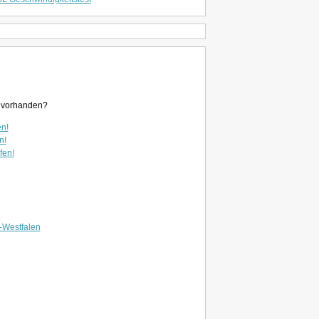
en vorhanden?
en!
n!
fen!
-Westfalen