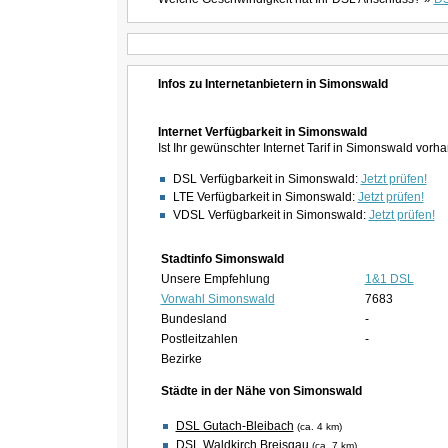
Infos zu Internetanbietern in Simonswald
Internet Verfügbarkeit in Simonswald
Ist Ihr gewünschter Internet Tarif in Simonswald vor
DSL Verfügbarkeit in Simonswald:
Jetzt prüfen!
LTE Verfügbarkeit in Simonswald:
Jetzt prüfen!
VDSL Verfügbarkeit in Simonswald:
Jetzt prüfen!
Stadtinfo Simonswald
Unsere Empfehlung
1&1 DSL
Vorwahl Simonswald
7683
Bundesland
-
Postleitzahlen
-
Bezirke
Städte in der Nähe von Simonswald
DSL Gutach-Bleibach
(ca. 4 km)
DSL Waldkirch Breisgau
(ca. 7 km)