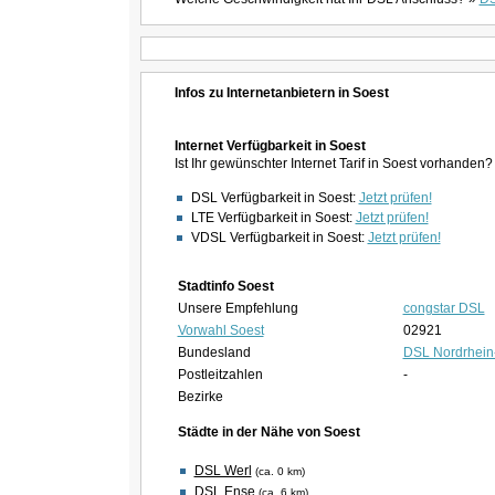
Infos zu Internetanbietern in Soest
Internet Verfügbarkeit in Soest
Ist Ihr gewünschter Internet Tarif in Soest vorhanden?
DSL Verfügbarkeit in Soest:
Jetzt prüfen!
LTE Verfügbarkeit in Soest:
Jetzt prüfen!
VDSL Verfügbarkeit in Soest:
Jetzt prüfen!
Stadtinfo Soest
Unsere Empfehlung
congstar DSL
Vorwahl Soest
02921
Bundesland
DSL Nordrhein
Postleitzahlen
-
Bezirke
Städte in der Nähe von Soest
DSL Werl
(ca. 0 km)
DSL Ense
(ca. 6 km)