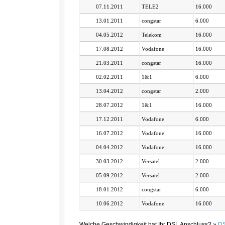
07.11.2011
TELE2
16.000
13.01.2011
congstar
6.000
04.05.2012
Telekom
16.000
17.08.2012
Vodafone
16.000
21.03.2011
congstar
16.000
02.02.2011
1&1
6.000
13.04.2012
congstar
2.000
28.07.2012
1&1
16.000
17.12.2011
Vodafone
6.000
16.07.2012
Vodafone
16.000
04.04.2012
Vodafone
16.000
30.03.2012
Versatel
2.000
05.09.2012
Versatel
2.000
18.01.2012
congstar
6.000
10.06.2012
Vodafone
16.000
Welche Geschwindigkeit hat Ihr DSL Anschluss? »
DS