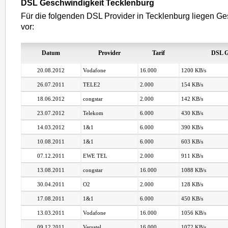
DSL Geschwindigkeit Tecklenburg
Für die folgenden DSL Provider in Tecklenburg liegen Ge
vor:
Datum
Provider
Tarif
DSL G
20.08.2012
Vodafone
16.000
1200 KB/s
26.07.2011
TELE2
2.000
154 KB/s
18.06.2012
congstar
2.000
142 KB/s
23.07.2012
Telekom
6.000
430 KB/s
14.03.2012
1&1
6.000
390 KB/s
10.08.2011
1&1
6.000
603 KB/s
07.12.2011
EWE TEL
2.000
911 KB/s
13.08.2011
congstar
16.000
1088 KB/s
30.04.2011
O2
2.000
128 KB/s
17.08.2011
1&1
6.000
450 KB/s
13.03.2011
Vodafone
16.000
1056 KB/s
09.12.2011
Versatel
16.000
1072 KB/s