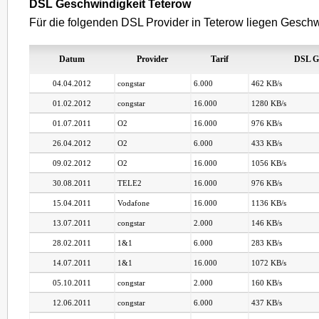
DSL Geschwindigkeit Teterow
Für die folgenden DSL Provider in Teterow liegen Geschwi
Datum
Provider
Tarif
DSL G
04.04.2012
congstar
6.000
462 KB/s
01.02.2012
congstar
16.000
1280 KB/s
01.07.2011
O2
16.000
976 KB/s
26.04.2012
O2
6.000
433 KB/s
09.02.2012
O2
16.000
1056 KB/s
30.08.2011
TELE2
16.000
976 KB/s
15.04.2011
Vodafone
16.000
1136 KB/s
13.07.2011
congstar
2.000
146 KB/s
28.02.2011
1&1
6.000
283 KB/s
14.07.2011
1&1
16.000
1072 KB/s
05.10.2011
congstar
2.000
160 KB/s
12.06.2011
congstar
6.000
437 KB/s