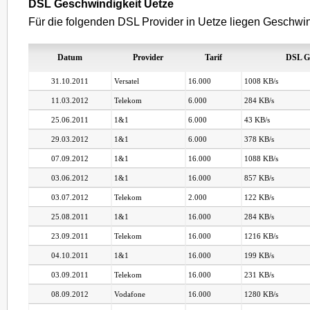
DSL Geschwindigkeit Uetze
Für die folgenden DSL Provider in Uetze liegen Geschwind
Datum
Provider
Tarif
DSL G
31.10.2011
Versatel
16.000
1008 KB/s
11.03.2012
Telekom
6.000
284 KB/s
25.06.2011
1&1
6.000
43 KB/s
29.03.2012
1&1
6.000
378 KB/s
07.09.2012
1&1
16.000
1088 KB/s
03.06.2012
1&1
16.000
857 KB/s
03.07.2012
Telekom
2.000
122 KB/s
25.08.2011
1&1
16.000
284 KB/s
23.09.2011
Telekom
16.000
1216 KB/s
04.10.2011
1&1
16.000
199 KB/s
03.09.2011
Telekom
16.000
231 KB/s
08.09.2012
Vodafone
16.000
1280 KB/s