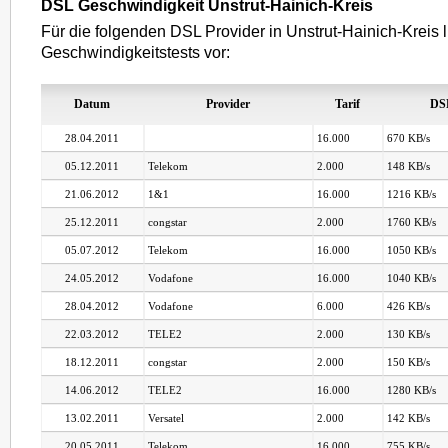
DSL Geschwindigkeit Unstrut-Hainich-Kreis
Für die folgenden DSL Provider in Unstrut-Hainich-Kreis 
Geschwindigkeitstests vor:
Datum
Provider
Tarif
DS
28.04.2011
16.000
670 KB/s
05.12.2011
Telekom
2.000
148 KB/s
21.06.2012
1&1
16.000
1216 KB/s
25.12.2011
congstar
2.000
1760 KB/s
05.07.2012
Telekom
16.000
1050 KB/s
24.05.2012
Vodafone
16.000
1040 KB/s
28.04.2012
Vodafone
6.000
426 KB/s
22.03.2012
TELE2
2.000
130 KB/s
18.12.2011
congstar
2.000
150 KB/s
14.06.2012
TELE2
16.000
1280 KB/s
13.02.2011
Versatel
2.000
142 KB/s
20.05.2011
Telekom
16.000
755 KB/s